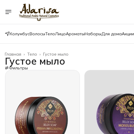
Колумбус
Волосы
Тело
Лицо
Ароматы
Наборы
Для дома
Акции
Главная
›
Тело
›
Густое мыло
Густое мыло
Фильтры