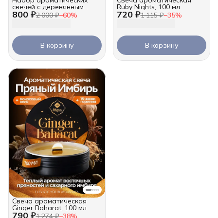
свечей с деревянным
Ruby Nights, 100 мл
800 ₽
720 ₽
фитилем, 2х100 мл
2 000 ₽
−
60
%
1 115 ₽
−
35
%
В корзину
В корзину
Свеча ароматическая
Ginger Baharat, 100 мл
790 ₽
1 274 ₽
−
38
%