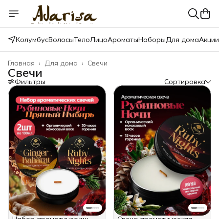
Колумбус
Волосы
Тело
Лицо
Ароматы
Наборы
Для дома
Акции
Главная
›
Для дома
›
Свечи
Свечи
Фильтры
Сортировка
Набор ароматических
Свеча ароматическая