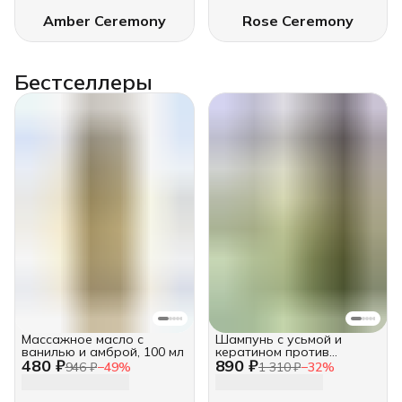
Amber Ceremony
Rose Ceremony
Бестселлеры
Массажное масло с
Шампунь с усьмой и
ванилью и амброй, 100 мл
кератином против
480 ₽
890 ₽
выпадения, 250 мл
946 ₽
−
49
%
1 310 ₽
−
32
%