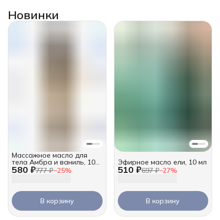
Новинки
Массажное масло для
тела Амбра и ваниль, 100
Эфирное масло ели, 10 мл
580 ₽
510 ₽
мл
777 ₽
−
25
%
697 ₽
−
27
%
В корзину
В корзину