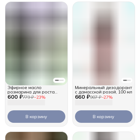
Эфирное масло
Минеральный дезодорант
розмарина для роста
с дамасской розой, 100 мл
600 ₽
660 ₽
волос, 10 мл
779 ₽
−
23
%
907 ₽
−
27
%
В корзину
В корзину