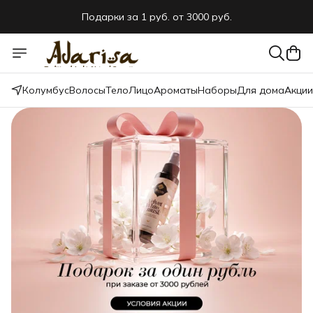
Подарки за 1 руб.
от 3000 руб.
WELCOME20
промокод на первый заказ
Бесплатная доставка
от 5000 руб.
Колумбус
Волосы
Тело
Лицо
Ароматы
Наборы
Для дома
Акции