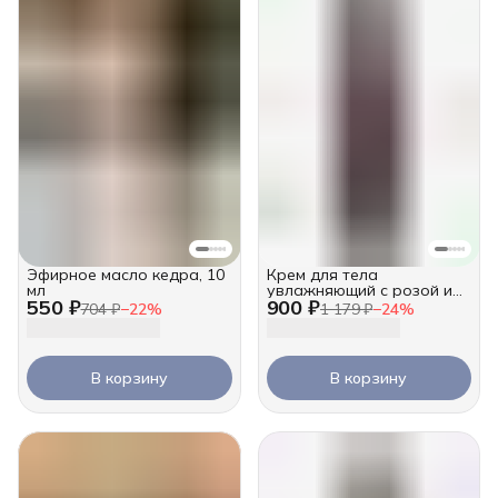
Эфирное масло кедра, 10
Крем для тела
мл
увлажняющий с розой и
550 ₽
900 ₽
удом, 250 мл
704 ₽
−
22
%
1 179 ₽
−
24
%
В корзину
В корзину