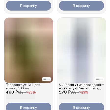
В корзину
В корзину
Гидролат усьмы для
Минеральный дезодорант
волос, 100 мл
на квасцах без запаха,
460 ₽
570 ₽
100 мл
615 ₽
−
25
%
805 ₽
−
29
%
В корзину
В корзину