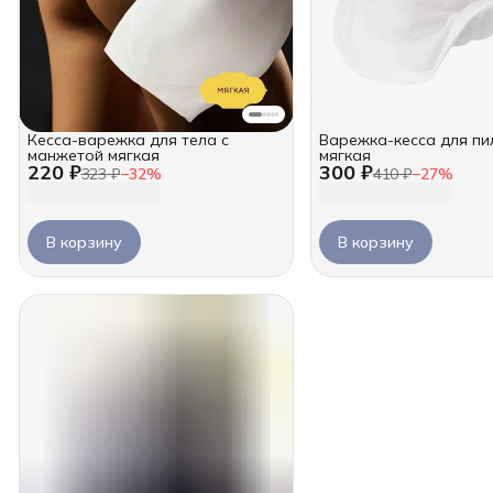
Кесса-варежка для тела с
Варежка-кесса для пи
манжетой мягкая
мягкая
220 ₽
300 ₽
323 ₽
−
32
%
410 ₽
−
27
%
В корзину
В корзину