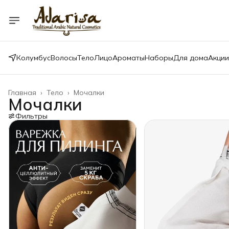
Колумбус
Волосы
Тело
Лицо
Ароматы
Наборы
Для дома
Акции
Главная
›
Тело
›
Мочалки
Мочалки
Фильтры