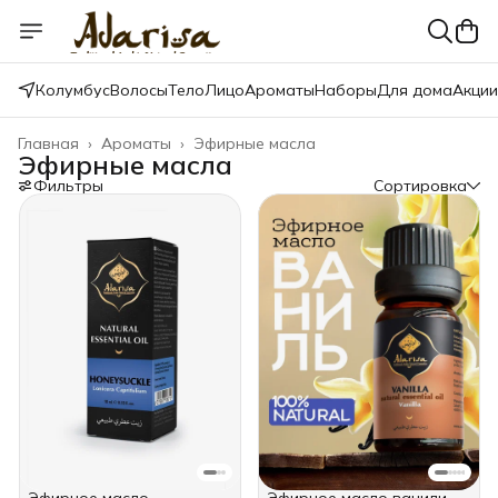
Колумбус
Волосы
Тело
Лицо
Ароматы
Наборы
Для дома
Акции
Главная
›
Ароматы
›
Эфирные масла
Эфирные масла
Фильтры
Сортировка
Эфирное масло
Эфирное масло ванили,