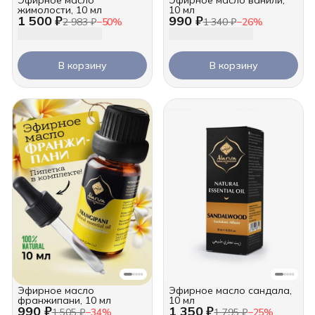
жимолости, 10 мл
10 мл
1 500 ₽
990 ₽
2 983 ₽
−
50
%
1 340 ₽
−
26
%
В корзину
В корзину
Эфирное масло
Эфирное масло сандала,
франжипани, 10 мл
10 мл
990 ₽
1 350 ₽
1 505 ₽
−
34
%
1 795 ₽
−
25
%