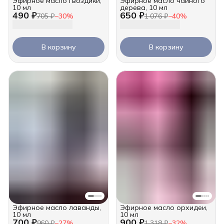
Эфирное масло гвоздики,
Эфирное масло чайного
10 мл
дерева, 10 мл
490 ₽
650 ₽
705 ₽
−
30
%
1 076 ₽
−
40
%
В корзину
В корзину
Эфирное масло лаванды,
Эфирное масло орхидеи,
10 мл
10 мл
700 ₽
900 ₽
960 ₽
−
27
%
1 318 ₽
−
32
%