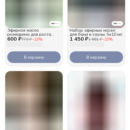
Эфирное масло
Набор эфирных масел
розмарина для роста
для бани и сауны, 5х10 мл
600 ₽
1 450 ₽
волос, 10 мл
779 ₽
−
23
%
1 881 ₽
−
23
%
В корзину
В корзину