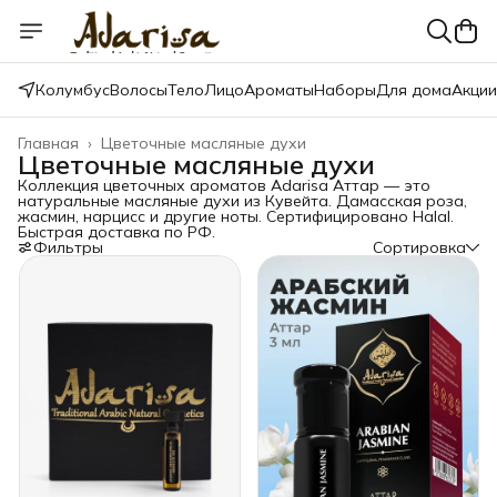
Колумбус
Волосы
Тело
Лицо
Ароматы
Наборы
Для дома
Акции
Главная
›
Цветочные масляные духи
Цветочные масляные духи
Коллекция цветочных ароматов Adarisa Аттар — это
натуральные масляные духи из Кувейта. Дамасская роза,
жасмин, нарцисс и другие ноты. Сертифицировано Halal.
Быстрая доставка по РФ.
Фильтры
Сортировка