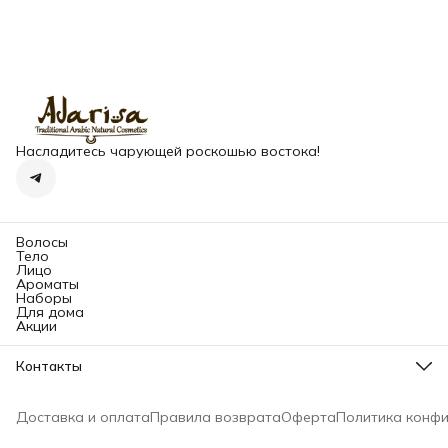
Насладитесь чарующей роскошью востока!
Волосы
Тело
Лицо
Ароматы
Наборы
Для дома
Акции
Контакты
Адрес
Долгопрудненское шоссе, 3А, Москва, пом. 219
Доставка и оплата
Правила возврата
Оферта
Политика конф
Телефон
8 (993) 250-84-84
Режим работы