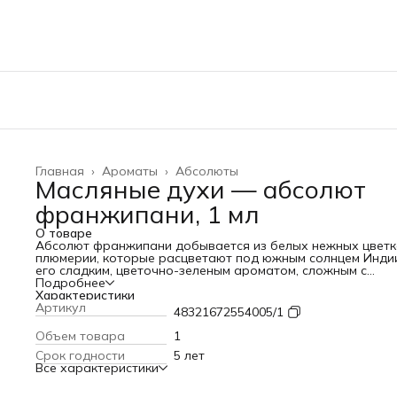
Главная
›
Ароматы
›
Абсолюты
Масляные духи — абсолют
франжипани, 1 мл
О товаре
Абсолют франжипани добывается из белых нежных цветк
плюмерии, которые расцветают под южным солнцем Индии
его сладким, цветочно-зеленым ароматом, сложным с
экзотическими нотками специй, он становится настоящей
Подробнее
жемчужиной мира парфюмерии. Женские духи франжипан
Характеристики
это погружение в мир чувственности и роскоши и их
Артикул
48321672554005/1
утонченный и чувственный аромат делает каждое мгнове
особенным. Франжипани - это символ женственности и
Объем товара
1
изысканности, и этот аромат воплощает эти черты в каж
Срок годности
5 лет
капле. Эссенция франжипани - это не просто туалетная в
Все характеристики
или парфюм, это возможность окунуться в мир азиатской
экзотики и нежности. Сложность аромата делает его
универсальным - он подходит как для повседневного