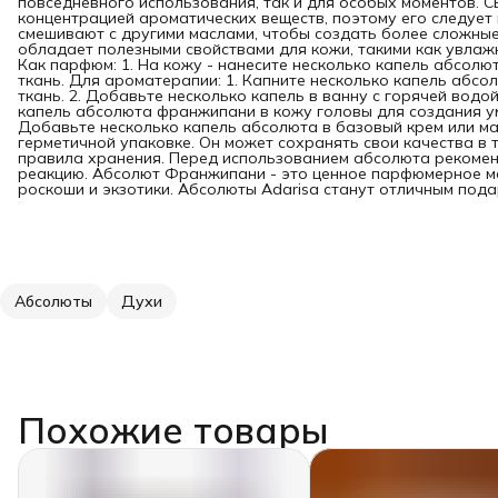
повседневного использования, так и для особых моментов. 
концентрацией ароматических веществ, поэтому его следует 
смешивают с другими маслами, чтобы создать более сложные
обладает полезными свойствами для кожи, такими как увлаж
Как парфюм: 1. На кожу - нанесите несколько капель абсолют
ткань. Для ароматерапии: 1. Капните несколько капель аб
ткань. 2. Добавьте несколько капель в ванну с горячей водо
капель абсолюта франжипани в кожу головы для создания у
Добавьте несколько капель абсолюта в базовый крем или мас
герметичной упаковке. Он может сохранять свои качества в 
правила хранения. Перед использованием абсолюта рекомен
реакцию. Абсолют Франжипани - это ценное парфюмерное ма
роскоши и экзотики. Абсолюты Adarisa станут отличным подар
Абсолюты
Духи
Похожие товары