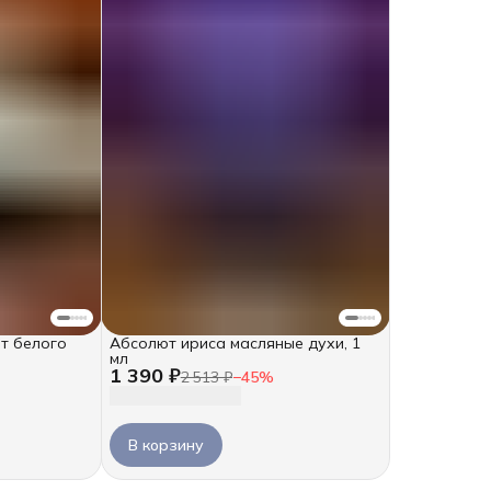
т белого
Абсолют ириса масляные духи, 1
мл
1 390 ₽
2 513 ₽
−
45
%
В корзину