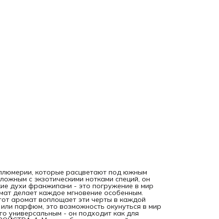
использования, так и для особых моментов. СВОЙСТВА: 1.
Масло обладает высокой концентрацией ароматических
веществ, поэтому его следует использовать с осторожнос
2. Часто смешивают с другими маслами, чтобы создать бо
сложные и сбалансированные ароматы. 3. Он также обла
полезными свойствами для кожи, такими как увлажнение,
питание и регенерация. ПРИМЕНЕНИЕ: Как парфюм: 1. На 
- нанесите несколько капель абсолюта. 2. На одежду -
капните несколько капель на ткань. Для ароматерапии: 1.
Капните несколько капель абсолюта франжипани в
аромадиффузор или на ткань. 2. Добавьте несколько кап
ванну с горячей водой для расслабления. 3. Втирайте
несколько капель абсолюта франжипани в кожу головы д
создания умиротворяющего эффекта. Для ухода за кожей
Добавьте несколько капель абсолюта в базовый крем ил
масло. Хранить в прохладном, темном месте, в герметичн
упаковке. Он может сохранять свои качества в течение
нескольких лет, если соблюдать правила хранения. Перед
использованием абсолюта рекомендуется провести тест 
аллергическую реакцию. Абсолют Франжипани - это ценн
парфюмерное масло, которое подарит вам чувство восто
роскоши и экзотики. Абсолюты Adarisa станут отличным
подарком для мамы, бабушки, жены, сестры, учителя.
плюмерии, которые расцветают под южным
сложным с экзотическими нотками специй, он
е духи франжипани - это погружение в мир
омат делает каждое мгновение особенным.
этот аромат воплощает эти черты в каждой
 или парфюм, это возможность окунуться в мир
го универсальным - он подходит как для