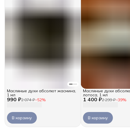
Масляные духи абсолют жасмина,
Масляные духи абсолю
1 мл
лотоса, 1 мл
990 ₽
1 400 ₽
2 074 ₽
−
52
%
2 299 ₽
−
39
%
В корзину
В корзину