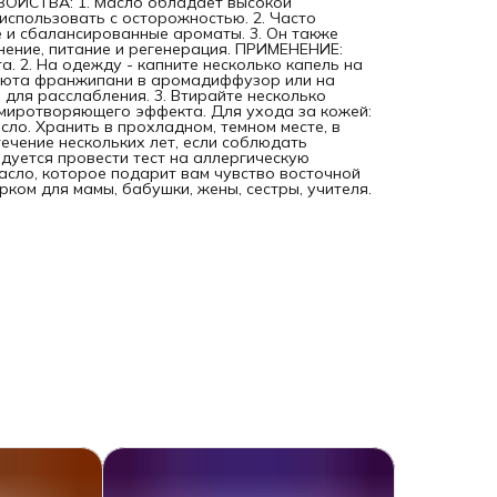
СВОЙСТВА: 1. Масло обладает высокой
использовать с осторожностью. 2. Часто
 и сбалансированные ароматы. 3. Он также
нение, питание и регенерация. ПРИМЕНЕНИЕ:
а. 2. На одежду - капните несколько капель на
солюта франжипани в аромадиффузор или на
й для расслабления. 3. Втирайте несколько
миротворяющего эффекта. Для ухода за кожей:
ло. Хранить в прохладном, темном месте, в
течение нескольких лет, если соблюдать
дуется провести тест на аллергическую
сло, которое подарит вам чувство восточной
ком для мамы, бабушки, жены, сестры, учителя.