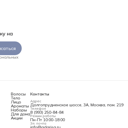
ку на
саться
сональных
Волосы
Контакты
Тело
Адрес
Лицо
Долгопрудненское шоссе, 3А, Москва, пом. 219
Ароматы
Телефон
Наборы
8 (993) 250-84-84
Для дома
Режим работы
Акции
Пн-Пт 10:00-18:00
Эл. почта
info@adarisa.ru