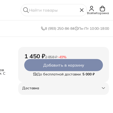
Войти
Корзина
8 (993) 250-84-84
Пн-Пт 10:00-18:00
1 450 ₽
2 858 ₽
−
49
%
Добавить в корзину
ов
. С
До бесплатной доставки:
5 000 ₽
и -
Доставка
ние
дой
ода