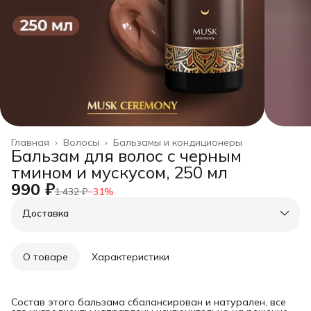
Главная
›
Волосы
›
Бальзамы и кондиционеры
Бальзам для волос с черным
тмином и мускусом, 250 мл
990 ₽
1 432 ₽
−
31
%
Доставка
О товаре
Характеристики
Состав этого бальзама сбалансирован и натурален, все