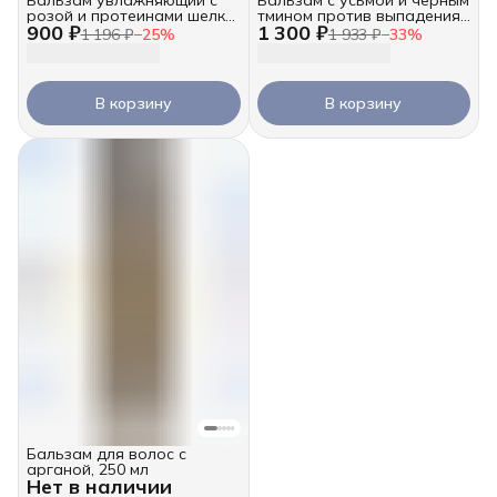
розой и протеинами шелка,
тмином против выпадения,
900 ₽
1 300 ₽
250 мл
250 мл
1 196 ₽
−
25
%
1 933 ₽
−
33
%
В корзину
В корзину
Бальзам для волос с
арганой, 250 мл
Нет в наличии