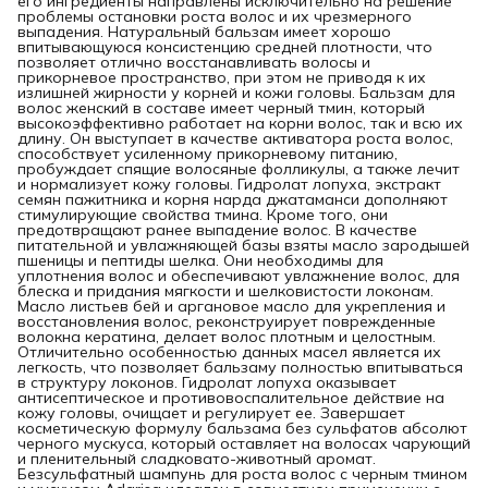
его ингредиенты направлены исключительно на решение
проблемы остановки роста волос и их чрезмерного
выпадения. Натуральный бальзам имеет хорошо
впитывающуюся консистенцию средней плотности, что
позволяет отлично восстанавливать волосы и
прикорневое пространство, при этом не приводя к их
излишней жирности у корней и кожи головы. Бальзам для
волос женский в составе имеет черный тмин, который
высокоэффективно работает на корни волос, так и всю их
длину. Он выступает в качестве активатора роста волос,
способствует усиленному прикорневому питанию,
пробуждает спящие волосяные фолликулы, а также лечит
и нормализует кожу головы. Гидролат лопуха, экстракт
семян пажитника и корня нарда джатаманси дополняют
стимулирующие свойства тмина. Кроме того, они
предотвращают ранее выпадение волос. В качестве
питательной и увлажняющей базы взяты масло зародышей
пшеницы и пептиды шелка. Они необходимы для
уплотнения волос и обеспечивают увлажнение волос, для
блеска и придания мягкости и шелковистости локонам.
Масло листьев бей и аргановое масло для укрепления и
восстановления волос, реконструирует поврежденные
волокна кератина, делает волос плотным и целостным.
Отличительно особенностью данных масел является их
легкость, что позволяет бальзаму полностью впитываться
в структуру локонов. Гидролат лопуха оказывает
антисептическое и противовоспалительное действие на
кожу головы, очищает и регулирует ее. Завершает
косметическую формулу бальзама без сульфатов абсолют
черного мускуса, который оставляет на волосах чарующий
и пленительный сладковато-животный аромат.
Безсульфатный шампунь для роста волос с черным тмином