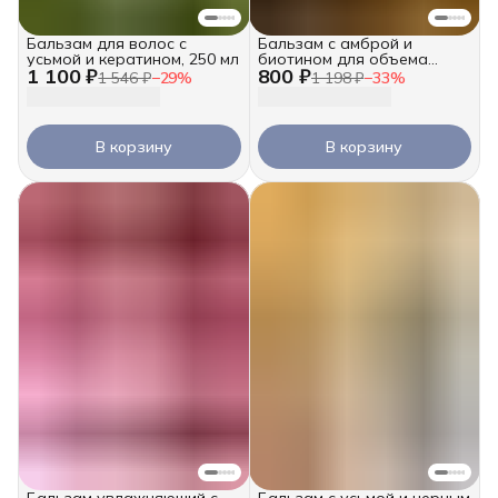
Бальзам для волос с
Бальзам с амброй и
усьмой и кератином, 250 мл
биотином для объема
1 100 ₽
800 ₽
волос, 250 мл
1 546 ₽
−
29
%
1 198 ₽
−
33
%
В корзину
В корзину
Бальзам увлажняющий с
Бальзам с усьмой и черным