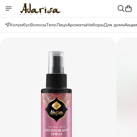
Колумбус
Волосы
Тело
Лицо
Ароматы
Наборы
Для дома
Акции