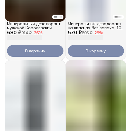
Минеральный дезодорант
Минеральный дезодорант
мужской Королевский
на квасцах без запаха, 100
680 ₽
570 ₽
табак, 100 мл
мл
914 ₽
−
26
%
805 ₽
−
29
%
В корзину
В корзину