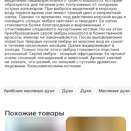
выделения пищеварительного тракта кашалота, которые
образуются для лечения ран, получаемых от поедания
острых кальмаров. При выбросе выделений в морскую
воду первое время они имеют темный цвет и неприятный
запах. Однако со временем, под действием морской воды и
палящего солнца, амбра светлеет и твердеет. Ее запах
становится более благородным и выраженным, с
отчетливыми сладковато-мускусными нотами. Но на этом
преобразования серой амбры кашалота в божественной
красоты эликсир не заканчиваются. После вылавливания
пористых твердых кусков амбры из морских вод их сушат
в течении нескольких месяцев. Далее выдерживают в
холоде. Только после этого амбра становится поистине
роскошной. Серая амбра - мощный афродизиак. Ее аромат
очень сложный, насыщенный и животный. Аромат смелый,
не сказать, что резкий, но сильный с густыми древесно-
медовыми, бальзамическими нотками.
Арабские масляные духи
Духи
Духи
Масляные духи
Похожие товары