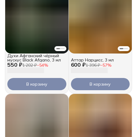
Духи Афганский чёрный
мускус Black Afgano, 3 мл
Аттар Нарцисс, 3 мл
550 ₽
600 ₽
1 202 ₽
−
54
%
1 396 ₽
−
57
%
В корзину
В корзину