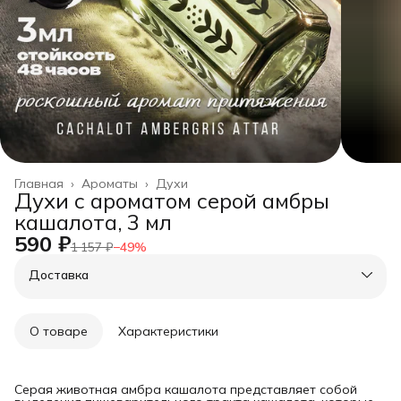
Главная
›
Ароматы
›
Духи
Духи с ароматом серой амбры
кашалота, 3 мл
590 ₽
1 157 ₽
−
49
%
Доставка
О товаре
Характеристики
Серая животная амбра кашалота представляет собой