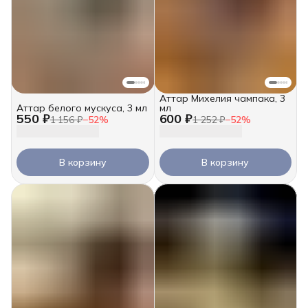
Аттар Михелия чампака, 3
Аттар белого мускуса, 3 мл
мл
550 ₽
600 ₽
1 156 ₽
−
52
%
1 252 ₽
−
52
%
В корзину
В корзину