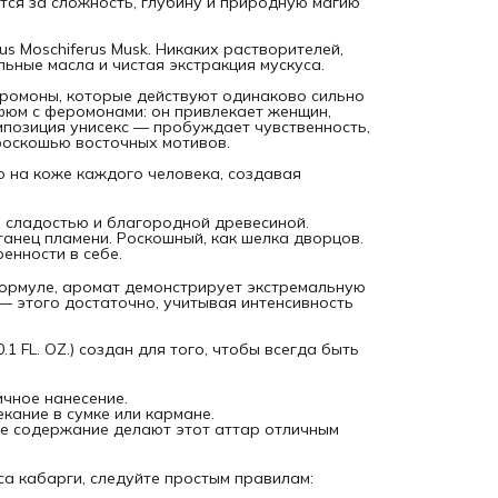
тся за сложность, глубину и природную магию
или близких.
Как правильно наносить? Чтобы раскрыть всю глубину
chus Moschiferus Musk. Никаких растворителей,
мускуса кабарги, следуйте простым правилам:
льные масла и чистая экстракция мускуса.
Наносите аттар на разогретую кожу — лучше всего сраз
после ванны или душа. Температура побуждает аромат
ромоны, которые действуют одинаково сильно
раскрываться сильнее и объемнее.
рфюм с феромонами: он привлекает женщин,
Распределяйте средство роллером на точки пульса: запяс
мпозиция унисекс — пробуждает чувственность,
шея, локтевые сгибы и области за мочками ушей.
роскошью восточных мотивов.
Также подходит для нанесения на волосы и одежду —
масляная формула не оставляет следов, а шлейф станови
 на коже каждого человека, создавая
мягче, сохраняя стойкость.
Меры предосторожности Используйте в небольших
й сладостью и благородной древесиной.
количествах из-за высокой концентрации. Избегайте
 танец пламени. Роскошный, как шелка дворцов.
попадания в глаза. Храните в недоступном для детей мест
енности в себе.
Этичный мускус Важно отметить, что при получении муску
животное не травмируется. Мы ценим не только роскошь, 
ормуле, аромат демонстрирует экстремальную
ответственный подход к производству.
 — этого достаточно, учитывая интенсивность
Резюме BLACK KABARGA DEER MUSK ATTAR — это
завораживающий томный животный аромат с феромонами
Густой, стойкий и чувственный. Не просто парфюм, а ваше
 FL. OZ.) создан для того, чтобы всегда быть
секретное оружие для особых моментов. Разожги страсть.
для него и для нее.
чное нанесение.
кание в сумке или кармане.
е содержание делают этот аттар отличным
са кабарги, следуйте простым правилам: