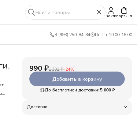
Войти
Корзина
8 (993) 250-84-84
Пн-Пт 10:00-18:00
ги,
990 ₽
1 301 ₽
−
24
%
Добавить в корзину
то
До бесплатной доставки:
5 000 ₽
р
Доставка
ом
а.
 в
бину