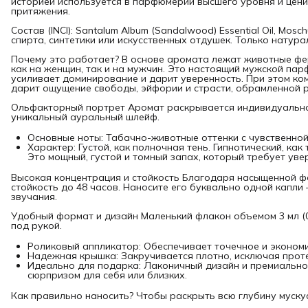
историей используется в парфюмерии высшего уровня и цени
притяжения.
Состав (INCI): Santalum Album (Sandalwood) Essential Oil, Mos
спирта, синтетики или искусственных отдушек. Только натура
Почему это работает? В основе аромата лежат животные фе
как на женщин, так и на мужчин. Это настоящий мужской па
усиливает доминирование и дарит уверенность. При этом ко
дарит ощущение свободы, эйфории и страсти, обрамленной 
Ольфакторный портрет Аромат раскрывается индивидуально
уникальный ауральный шлейф.
Основные ноты: Табачно-животные оттенки с чувственно
Характер: Густой, как полночная тень. Гипнотический, как
Это мощный, густой и томный запах, который требует увер
Высокая концентрация и стойкость Благодаря насыщенной ф
стойкость до 48 часов. Наносите его буквально одной капли
звучания.
Удобный формат и дизайн Маленький флакон объемом 3 мл (0.1
под рукой.
Роликовый аппликатор: Обеспечивает точечное и экономи
Надежная крышка: Закручивается плотно, исключая проте
Идеально для подарка: Лаконичный дизайн и премиально
сюрпризом для себя или близких.
Как правильно наносить? Чтобы раскрыть всю глубину муску