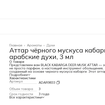
Главная
›
Ароматы
›
Духи
Аттар чёрного мускуса кабар
арабские духи, 3 мл
О товаре
Представляем вам BLACK KABARGA DEER MUSK ATTAR — э
не просто парфюм, а настоящий инструмент обольщения,
созданный на основе черного мускуса кабарги. Этот атта
родом из Кувейта отличается премиальным качеством и
Подробнее
гипнотическим, «живым» звучанием, которое приковывает
Характеристики
внимание и надолго остается в памяти.
Артикул
ADAR9833
Уникальность и эксклюзивность сырья В основе аттара —
редчайший черный мускус, добываемый гуманным способ
Объем товара
3
на специализированных фермах Аравийского полуостров
Срок годности
3 года
Это элитное сырье с тысячелетней историей используется
Все характеристики
парфюмерии высшего уровня и ценится за сложность, глу
и природную магию притяжения.
Состав (INCI): Santalum Album (Sandalwood) Essential Oil,