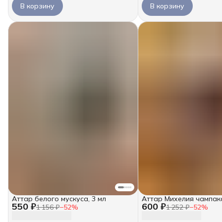
В корзину
В корзину
Аттар белого мускуса, 3 мл
Аттар Михелия чампака
550 ₽
600 ₽
1 156 ₽
−
52
%
1 252 ₽
−
52
%