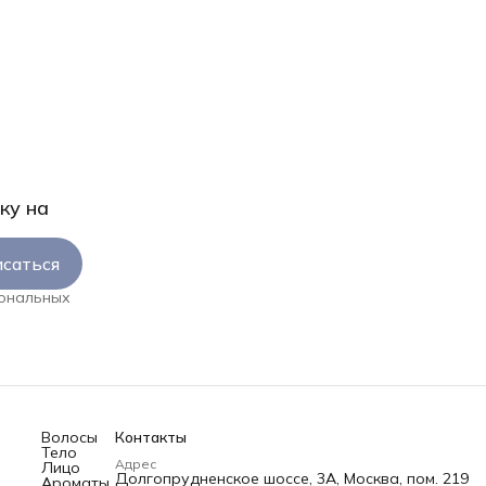
ку на
саться
сональных
Волосы
Контакты
Тело
Адрес
Лицо
Долгопрудненское шоссе, 3А, Москва, пом. 219
Ароматы