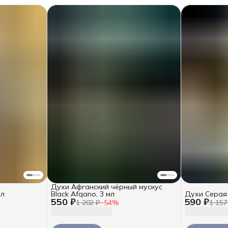
Духи Афганский чёрный мускус
мл
Black Afgano, 3 мл
Духи Серая
550 ₽
590 ₽
1 202 ₽
−
54
%
1 157