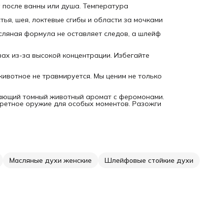
 после ванны или душа. Температура
тья, шея, локтевые сгибы и области за мочками
сляная формула не оставляет следов, а шлейф
ах из-за высокой концентрации. Избегайте
животное не травмируется. Мы ценим не только
ющий томный животный аромат с феромонами.
екретное оружие для особых моментов. Разожги
Масляные духи женские
Шлейфовые стойкие духи