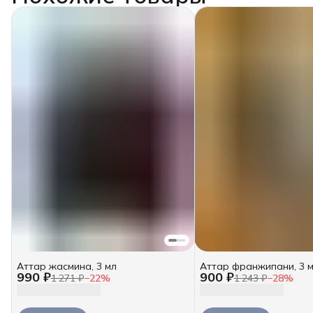
Аттар жасмина, 3 мл
Аттар франжипани, 3 
990 ₽
900 ₽
1 271 ₽
−
22
%
1 243 ₽
−
28
%