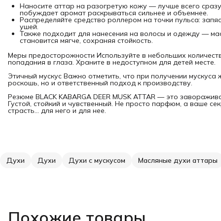
Наносите аттар на разогретую кожу — лучше всего сразу
побуждает аромат раскрываться сильнее и объемнее.
Распределяйте средство роллером на точки пульса: запяс
ушей.
Также подходит для нанесения на волосы и одежду — ма
становится мягче, сохраняя стойкость.
Меры предосторожности Используйте в небольших количеств
попадания в глаза. Храните в недоступном для детей месте.
Этичный мускус Важно отметить, что при получении мускуса 
роскошь, но и ответственный подход к производству.
Резюме BLACK KABARGA DEER MUSK ATTAR — это заворажива
Густой, стойкий и чувственный. Не просто парфюм, а ваше с
страсть... для него и для нее.
Духи
Духи
Духи с мускусом
Масляные духи аттары
Похожие товары