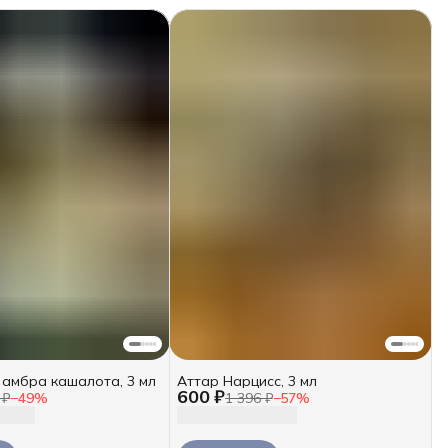
 амбра кашалота, 3 мл
Аттар Нарцисс, 3 мл
600 ₽
 ₽
−
49
%
1 396 ₽
−
57
%