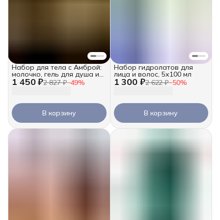
Набор для тела с Амброй:
Набор гидролатов для
молочко, гель для душа и
лица и волос, 5х100 мл
1 450 ₽
1 300 ₽
масло для массажа
2 827 ₽
−
49
%
2 622 ₽
−
50
%
В корзину
В корзину