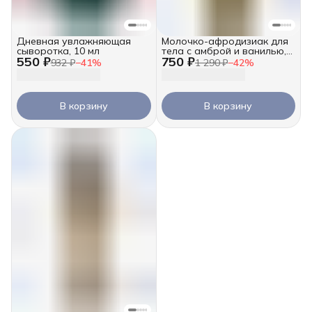
Дневная увлажняющая
Молочко-афродизиак для
сыворотка, 10 мл
тела с амброй и ванилью,
550 ₽
750 ₽
250 мл
932 ₽
−
41
%
1 290 ₽
−
42
%
В корзину
В корзину