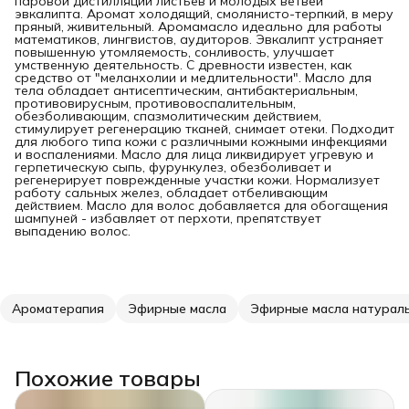
паровой дистилляции листьев и молодых ветвей
эвкалипта. Аромат холодящий, смолянисто-терпкий, в меру
пряный, живительный. Аромамасло идеально для работы
математиков, лингвистов, аудиторов. Эвкалипт устраняет
повышенную утомляемость, сонливость, улучшает
умственную деятельность. С древности известен, как
средство от "меланхолии и медлительности". Масло для
тела обладает антисептическим, антибактериальным,
противовирусным, противовоспалительным,
обезболивающим, спазмолитическим действием,
стимулирует регенерацию тканей, снимает отеки. Подходит
для любого типа кожи с различными кожными инфекциями
и воспалениями. Масло для лица ликвидирует угревую и
герпетическую сыпь, фурункулез, обезболивает и
регенерирует поврежденные участки кожи. Нормализует
работу сальных желез, обладает отбеливающим
действием. Масло для волос добавляется для обогащения
шампуней - избавляет от перхоти, препятствует
выпадению волос.
Ароматерапия
Эфирные масла
Эфирные масла натурал
Похожие товары