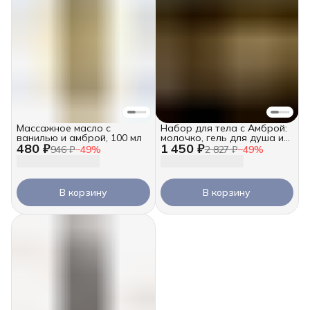
Массажное масло с
Набор для тела с Амброй:
ванилью и амброй, 100 мл
молочко, гель для душа и
480 ₽
1 450 ₽
масло для массажа
946 ₽
−
49
%
2 827 ₽
−
49
%
В корзину
В корзину