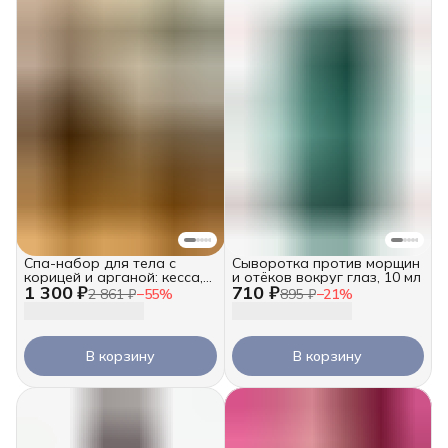
Спа-набор для тела с
Сыворотка против морщин
корицей и арганой: кесса,
и отёков вокруг глаз, 10 мл
1 300 ₽
710 ₽
скраб и крем-баттер 2х250
2 861 ₽
−
55
%
895 ₽
−
21
%
мл
В корзину
В корзину