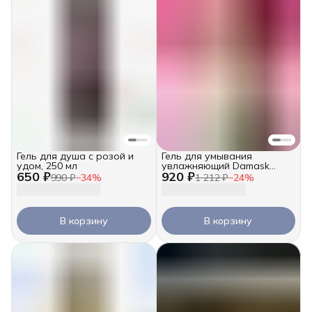
Гель для душа с розой и
Гель для умывания
удом, 250 мл
увлажняющий Damask
650 ₽
920 ₽
Rose, 250 мл
990 ₽
−
34
%
1 212 ₽
−
24
%
В корзину
В корзину