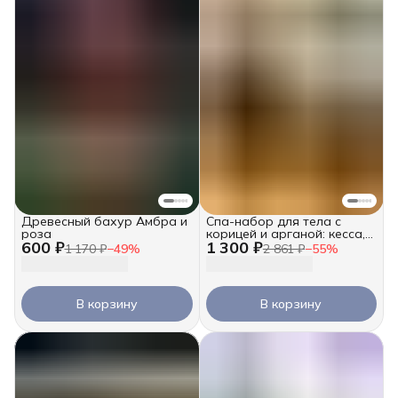
Древесный бахур Амбра и
Спа-набор для тела с
роза
корицей и арганой: кесса,
600 ₽
1 300 ₽
скраб и крем-баттер 2х250
1 170 ₽
−
49
%
2 861 ₽
−
55
%
мл
В корзину
В корзину