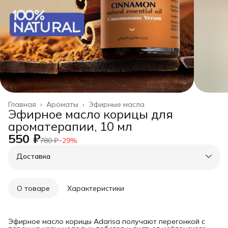
Главная
›
Ароматы
›
Эфирные масла
Эфирное масло корицы для
ароматерапии, 10 мл
550 ₽
780 ₽
−
29
%
Доставка
О товаре
Характеристики
Эфирное масло корицы Adarisa получают перегонкой с