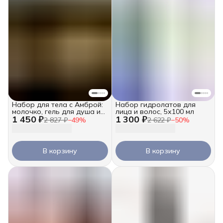
Набор для тела с Амброй:
Набор гидролатов для
молочко, гель для душа и
лица и волос, 5х100 мл
1 450 ₽
1 300 ₽
масло для массажа
2 827 ₽
−
49
%
2 622 ₽
−
50
%
В корзину
В корзину