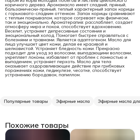
паром из коры молодых побегов и листьев цейлонского
коричного дерева. Аромамасло имеет сладкий, пряный,
бальзамически-пряный, теплый характерный запах корицы
с горьковато-сладким оттенком. Запах корицы сравнивают
с теплым покрывалом, которое согревает как физически,
так и эмоционально. Ароматерапия: расслабляет, создает
атмосферу мира и покоя, способствует вдохновению.
Веселит, устраняет депрессивные состояния и
эмоциональный холод. Помогает быстрее справляться с
болезнями и травмами. Является адаптогеном. Масло для
лица улучшает цвет кожи, делая ее красивой и
шелковистой. Устраняет бледность кожи. Прекрасно
подходит для уход за волосами, выпадающими волосами,
укрепляет локоны, избавляет от проблем с ломкостью и
выпадением, устраняет перхоть. Масло для тела
оказывает оздоравливающее действие при грибковых
поражениях кожи, педикулезе, чесотке, способствует
устранению бородавок, папиллом.
Популярные товары
Эфирные масла
Эфирные масла для
Похожие товары