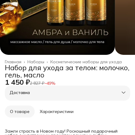
Главная
›
Наборы
›
Косметические наборы для ухода
Набор для ухода за телом: молочко,
гель, масло
1 450 ₽
2 827 ₽
−
49
%
Доставка
О товаре
Характеристики
Зажги страсть в Новом году! Роскошный подарочный