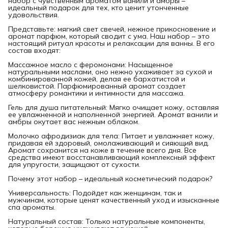
набор с чувственным ароматом ванили и амбры –
идеальный подарок для тех, кто ценит утонченные
удовольствия.
Представьте: мягкий свет свечей, нежное прикосновение и
аромат парфюм, который сводит с ума. Наш набор – это
настоящий ритуал красоты и релаксации для ванны. В его
состав входят:
Массажное масло с феромонами: Насыщенное
натуральными маслами, оно нежно ухаживает за сухой и
комбинированной кожей, делая ее бархатистой и
шелковистой. Парфюмированный аромат создает
атмосферу романтики и интимности для массажа.
Гель для душа питательный: Мягко очищает кожу, оставляя
ее увлажненной и наполненной энергией. Аромат ванили и
амбры окутает вас нежным облаком.
Молочко афродизиак для тела: Питает и увлажняет кожу,
придавая ей здоровый, омолаживающий и сияющий вид.
Аромат сохранится на коже в течение всего дня. Все
средства имеют восстанавливающий комплексный эффект
для упругости, защищают от сухости.
Почему этот набор – идеальный косметический подарок?
Универсальность: Подойдет как женщинам, так и
мужчинам, которые ценят качественный уход и изысканные
спа ароматы.
Натуральный состав: Только натуральные компоненты,