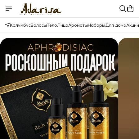
Колумбус
Волосы
Тело
Лицо
Ароматы
Наборы
Для дома
Акции