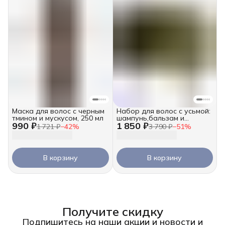
Маска для волос с черным
Набор для волос с усьмой:
тмином и мускусом, 250 мл
шампунь,бальзам и
990 ₽
1 850 ₽
гидролат
1 721 ₽
−
42
%
3 790 ₽
−
51
%
В корзину
В корзину
Получите скидку
Подпишитесь на наши акции и новости и