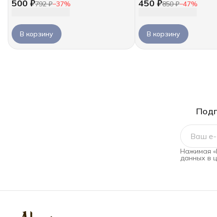
500 ₽
450 ₽
792 ₽
−
37
%
850 ₽
−
47
%
В корзину
В корзину
Подп
Нажимая «
данных в 