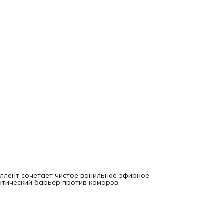
защитный экран, маскируя естественные запахи тела, кот
привлекают комаров. При этом ваша кожа остается
увлажненной и источает нежный сладковатый аромат.
Идеально для:
• Вечерних прогулок и пикников
• Отдыха на природе с комфортом
• Любителей натуральных парфюмерных нот в уходе
*Рекомендуем обновлять нанесение каждые 2-3 часа для
максимальной эффективности.*
ллент сочетает чистое ванильное эфирное
атический барьер против комаров.