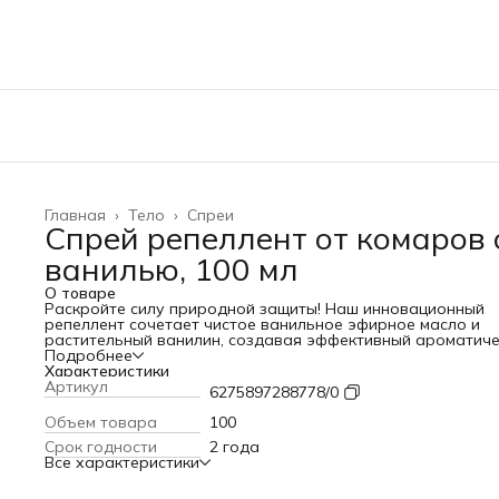
Главная
›
Тело
›
Спреи
Спрей репеллент от комаров 
ванилью, 100 мл
О товаре
Раскройте силу природной защиты! Наш инновационный
репеллент сочетает чистое ванильное эфирное масло и
растительный ванилин, создавая эффективный ароматиче
барьер против комаров.
Подробнее
Почему этот репеллент особенный:
Характеристики
- На 100% натуральная формула без агрессивной химии
Артикул
6275897288778/0
- Теплый ванильный аромат вместо резкого синтетическо
запаха
Объем товара
100
- Двойное действие: защита + природный парфюмерный
Срок годности
2 года
шлейф
Все характеристики
- Безопасен для чувствительной кожи
Как это работает:
Натуральные компоненты ванили создают невидимый