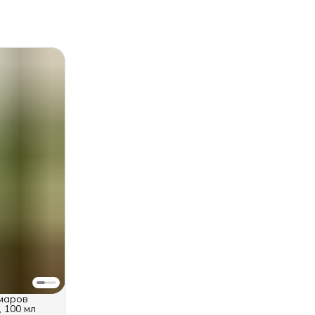
омаров
 100 мл