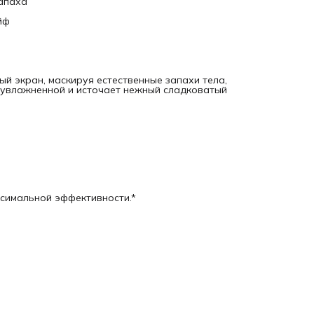
запаха
йф
 экран, маскируя естественные запахи тела,
 увлажненной и источает нежный сладковатый
ксимальной эффективности.*