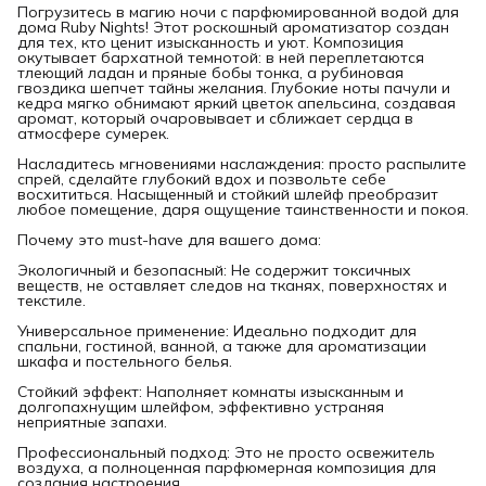
Погрузитесь в магию ночи с парфюмированной водой для
дома Ruby Nights! Этот роскошный ароматизатор создан
для тех, кто ценит изысканность и уют. Композиция
окутывает бархатной темнотой: в ней переплетаются
тлеющий ладан и пряные бобы тонка, а рубиновая
гвоздика шепчет тайны желания. Глубокие ноты пачули и
кедра мягко обнимают яркий цветок апельсина, создавая
аромат, который очаровывает и сближает сердца в
атмосфере сумерек.
Насладитесь мгновениями наслаждения: просто распылите
спрей, сделайте глубокий вдох и позвольте себе
восхититься. Насыщенный и стойкий шлейф преобразит
любое помещение, даря ощущение таинственности и покоя.
Почему это must-have для вашего дома:
Экологичный и безопасный: Не содержит токсичных
веществ, не оставляет следов на тканях, поверхностях и
текстиле.
Универсальное применение: Идеально подходит для
спальни, гостиной, ванной, а также для ароматизации
шкафа и постельного белья.
Стойкий эффект: Наполняет комнаты изысканным и
долгопахнущим шлейфом, эффективно устраняя
неприятные запахи.
Профессиональный подход: Это не просто освежитель
воздуха, а полноценная парфюмерная композиция для
создания настроения.