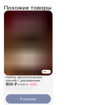
Похожие товары
Набор ароматических
свечей с деревянным
800 ₽
фитилем, 2х100 мл
2 000 ₽
−
60
%
В корзину