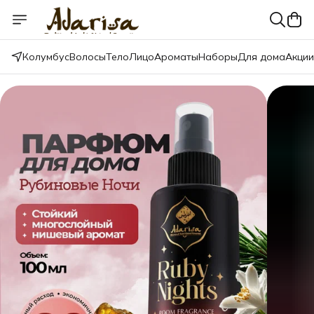
Колумбус
Волосы
Тело
Лицо
Ароматы
Наборы
Для дома
Акции