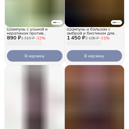
Шампунь с усьмой и
Шампунь и бальзам с
кератином против
амброй и биотином для
890 ₽
1 450 ₽
выпадения, 250 мл
объема, 2х250 мл
1 310 ₽
−
32
%
2 106 ₽
−
31
%
В корзину
В корзину