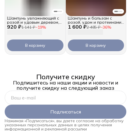
Шампунь увлажняющий с
Шампунь и бальзам с
розой и удовым деревом,
розой, удом и протеинами
920 ₽
1 600 ₽
250 мл
шелка, 2х250 мл
1 141 ₽
−
19
%
2 485 ₽
−
36
%
В корзину
В корзину
Получите скидку
Подпишитесь на наши акции и новости и
получите скидку на следующий заказ
Подписаться
Нажимая «Подписаться», вы даете согласие на обработку
указанных персональных данных в целях получения
информационной и рекламной рассылки