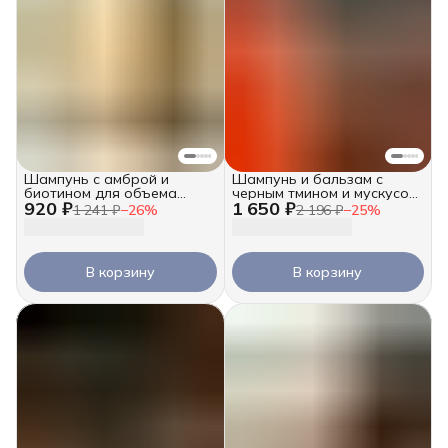
Шампунь с амброй и
Шампунь и бальзам с
биотином для объема
черным тмином и мускусом
920 ₽
1 650 ₽
волос, 250 мл
для роста, 2х250 мл
1 241 ₽
−
26
%
2 196 ₽
−
25
%
В корзину
В корзину