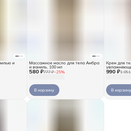
нилью и
Массажное масло для тела Амбра
Крем для те
и ваниль, 100 мл
увлажняющи
580 ₽
990 ₽
250 мл
777 ₽
−
25
%
1 051
В корзину
В корзин