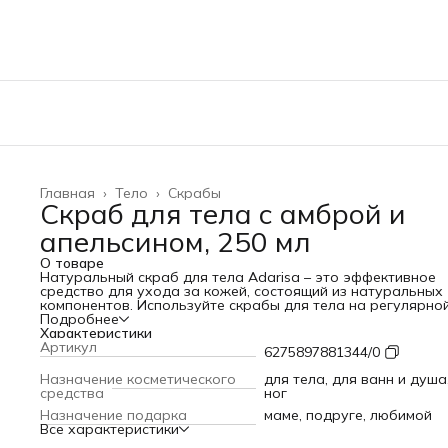
Главная
›
Тело
›
Скрабы
Скраб для тела с амброй и
апельсином, 250 мл
О товаре
Натуральный скраб для тела Adarisa – это эффективное
средство для ухода за кожей, состоящий из натуральных
компонентов. Используйте скрабы для тела на регулярно
основе и уже через несколько дней вы заметите результат
Подробнее
Благодаря содержанию масел скраб тянучка для тела
Характеристики
соляной не сушит кожу, а деликатно убирает мертвые кле
Артикул
6275897881344/0
кожи. Выберите тот продукт, который подойдет вам боль
всего. Сахарный скраб с маслом амбры и аргановыми
Назначение косметического
для тела, для ванн и душа
косточками создан для интенсивного очищения как для с
средства
ног
так и для жирной кожи. Пилинг для тела с помощью скраб
Назначение подарка
маме, подруге, любимой
оказывает выраженный полирующий эффект, очищает ко
Все характеристики
от ороговевших, сухих клеток, открывает и очищает поры
выравнивает текстуру кожи, запускает внутренние проце