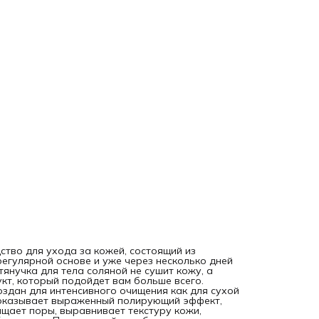
регенерации и клеточного обновления. Полирующий скра
для пяток делает кожу невероятно мягкой, гладкой и
шелковистой. Скраб тянучка обладает плотной консистен
с высокой концентрацией скрабирующих частиц. Арганов
масло в составе косточек дает дополнительное увлажнен
уход. Уходовая косметика бренда Адариса станет отлич
подарком женщине, подруге, маме, бабушке, жене, девушк
дочери, коллеге или любимой, сестре, любимому мужу или
парню на день рождения, на день Святого Валентина 14
февраля, на 8 марта, на 23 февраля!
ство для ухода за кожей, состоящий из
регулярной основе и уже через несколько дней
янучка для тела соляной не сушит кожу, а
кт, который подойдет вам больше всего.
здан для интенсивного очищения как для сухой
в оказывает выраженный полирующий эффект,
ищает поры, выравнивает текстуру кожи,