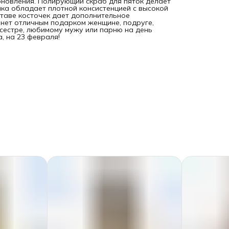
бновления. Полирующий скраб для пяток делает
чка обладает плотной консистенцией с высокой
таве косточек дает дополнительное
анет отличным подарком женщине, подруге,
, сестре, любимому мужу или парню на день
, на 23 февраля!