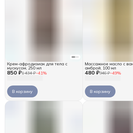
Крем-афродизиак для тела с
Массажное масло с ва
мускусом, 250 мл
амброй, 100 мл
850 ₽
480 ₽
1 434 ₽
−
41
%
946 ₽
−
49
%
В корзину
В корзину