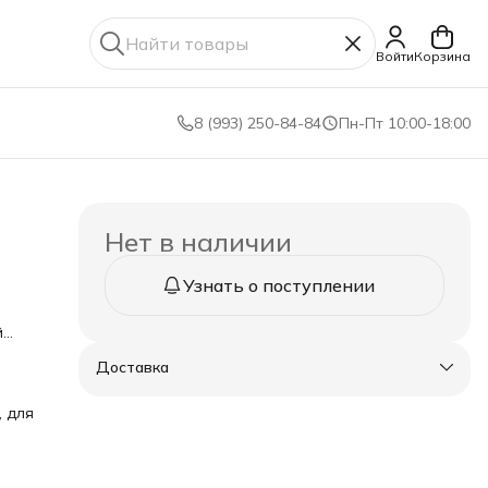
Войти
Корзина
8 (993) 250-84-84
Пн-Пт 10:00-18:00
Нет в наличии
Узнать о поступлении
й
.
Доставка
тки
ше
, для
ухой
ов
жу
,
ссы