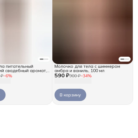
ла питательный
Молочко для тела с шиммером
й свадебный аромат,
амбра и ваниль, 100 мл
590 ₽
 ₽
−
6
%
900 ₽
−
34
%
у
В корзину