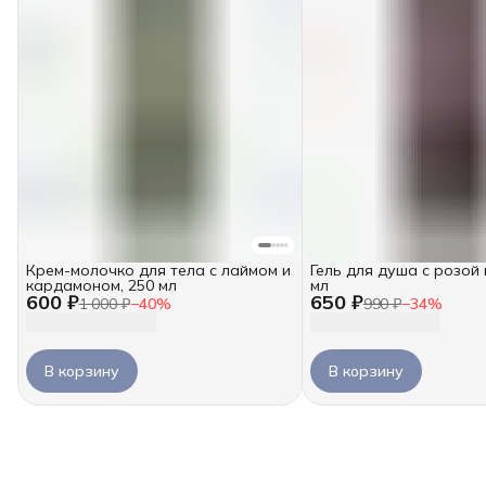
Крем-молочко для тела с лаймом и
Гель для душа с розой 
кардамоном, 250 мл
мл
600 ₽
650 ₽
1 000 ₽
−
40
%
990 ₽
−
34
%
В корзину
В корзину