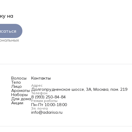
ку на
саться
сональных
Волосы
Контакты
Тело
Адрес
Лицо
Долгопрудненское шоссе, 3А, Москва, пом. 219
Ароматы
Телефон
Наборы
8 (993) 250-84-84
Для дома
Режим работы
Акции
Пн-Пт 10:00-18:00
Эл. почта
info@adarisa.ru