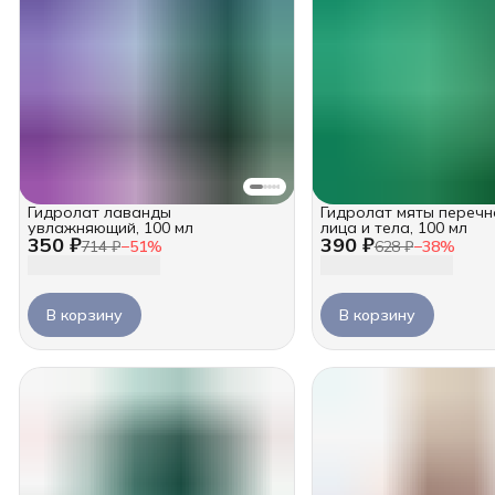
Гидролат лаванды
Гидролат мяты перечн
увлажняющий, 100 мл
лица и тела, 100 мл
350 ₽
390 ₽
714 ₽
−
51
%
628 ₽
−
38
%
В корзину
В корзину