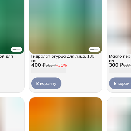
ой для
Гидролат огурца для лица, 100
Масло перс
мл
мл
400 ₽
300 ₽
583 ₽
−
31
%
697
В корзину
В корзи