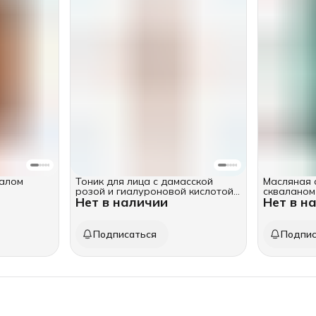
далом
Тоник для лица с дамасской
Масляная 
розой и гиалуроновой кислотой,
скваланом
Нет в наличии
Нет в н
100 мл
пшеницы, 1
Подписаться
Подпис