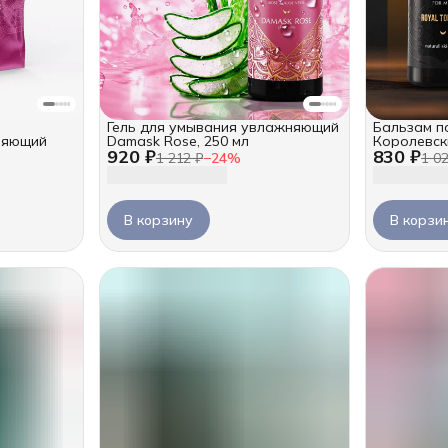
Гель для умывания увлажняющий
Бальзам п
ляющий
Damask Rose, 250 мл
Королевски
920 ₽
830 ₽
1 212 ₽
−
24
%
1 0
В корзину
В корзи