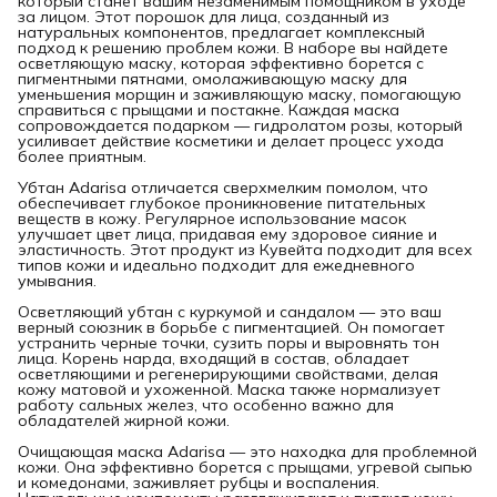
который станет вашим незаменимым помощником в уходе
за лицом. Этот порошок для лица, созданный из
натуральных компонентов, предлагает комплексный
подход к решению проблем кожи. В наборе вы найдете
осветляющую маску, которая эффективно борется с
пигментными пятнами, омолаживающую маску для
уменьшения морщин и заживляющую маску, помогающую
справиться с прыщами и постакне. Каждая маска
сопровождается подарком — гидролатом розы, который
усиливает действие косметики и делает процесс ухода
более приятным.
Убтан Adarisa отличается сверхмелким помолом, что
обеспечивает глубокое проникновение питательных
веществ в кожу. Регулярное использование масок
улучшает цвет лица, придавая ему здоровое сияние и
эластичность. Этот продукт из Кувейта подходит для всех
типов кожи и идеально подходит для ежедневного
умывания.
Осветляющий убтан с куркумой и сандалом — это ваш
верный союзник в борьбе с пигментацией. Он помогает
устранить черные точки, сузить поры и выровнять тон
лица. Корень нарда, входящий в состав, обладает
осветляющими и регенерирующими свойствами, делая
кожу матовой и ухоженной. Маска также нормализует
работу сальных желез, что особенно важно для
обладателей жирной кожи.
Очищающая маска Adarisa — это находка для проблемной
кожи. Она эффективно борется с прыщами, угревой сыпью
и комедонами, заживляет рубцы и воспаления.