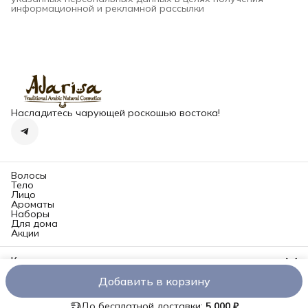
информационной и рекламной рассылки
Насладитесь чарующей роскошью востока!
Волосы
Тело
Лицо
Ароматы
Наборы
Для дома
Акции
Контакты
Адрес
Добавить в корзину
Долгопрудненское шоссе, 3А, Москва, пом. 219
Доставка и оплата
Правила возврата
Оферта
Политика конф
Телефон
8 (993) 250-84-84
До бесплатной доставки:
5 000 ₽