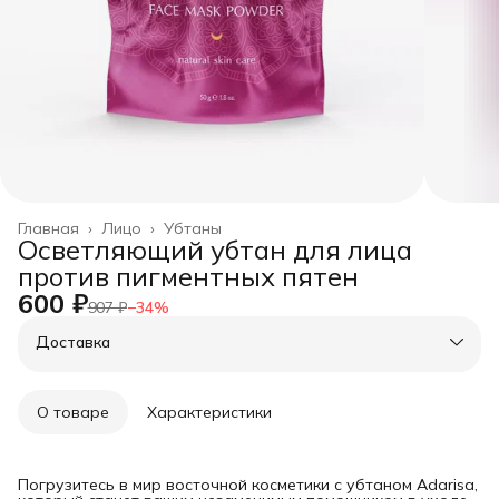
Главная
›
Лицо
›
Убтаны
Осветляющий убтан для лица
против пигментных пятен
600 ₽
907 ₽
−
34
%
Доставка
О товаре
Характеристики
Погрузитесь в мир восточной косметики с убтаном Adarisa,