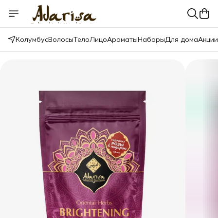
Колумбус
Волосы
Тело
Лицо
Ароматы
Наборы
Для дома
Акции