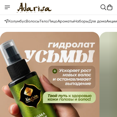
Колумбус
Волосы
Тело
Лицо
Ароматы
Наборы
Для дома
Акции