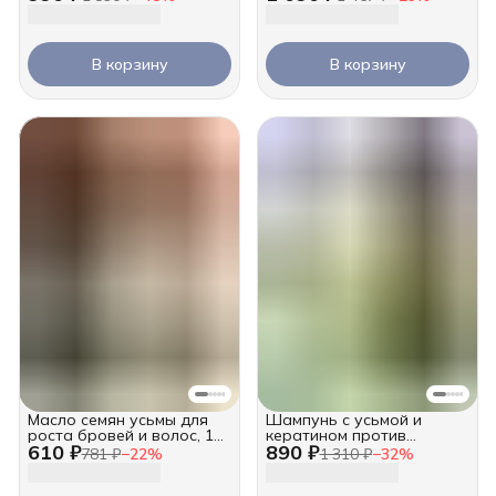
В корзину
В корзину
Масло семян усьмы для
Шампунь с усьмой и
роста бровей и волос, 10
кератином против
610 ₽
890 ₽
мл
выпадения, 250 мл
781 ₽
−
22
%
1 310 ₽
−
32
%