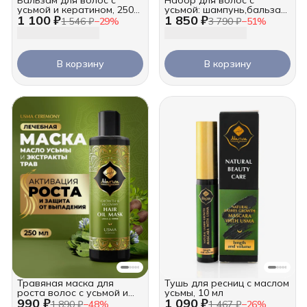
усьмой и кератином, 250
усьмой: шампунь,бальзам
1 100 ₽
1 850 ₽
мл
и гидролат
1 546 ₽
−
29
%
3 790 ₽
−
51
%
В корзину
В корзину
Травяная маска для
Тушь для ресниц с маслом
роста волос с усьмой и
усьмы, 10 мл
990 ₽
1 090 ₽
маслом бэй, 250 мл
1 890 ₽
−
48
%
1 467 ₽
−
26
%