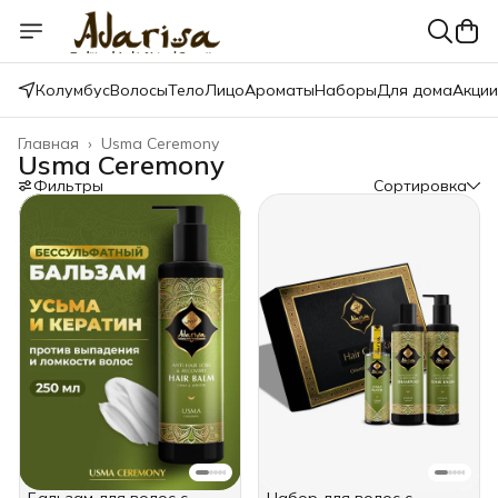
Колумбус
Волосы
Тело
Лицо
Ароматы
Наборы
Для дома
Акции
Главная
›
Usma Ceremony
Usma Ceremony
Фильтры
Сортировка
Бальзам для волос с
Набор для волос с