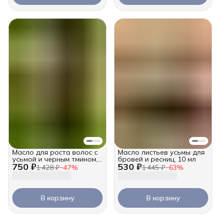
Масло для роста волос с
Масло листьев усьмы для
усьмой и черным тмином,
бровей и ресниц, 10 мл
750 ₽
530 ₽
100 мл
1 428 ₽
−
47
%
1 445 ₽
−
63
%
В корзину
В корзину