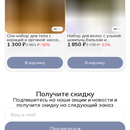
Спа-набор для тела с
Набор для волос с усьмой:
корицей и арганой: кесса,
шампунь,бальзам и
1 300 ₽
1 850 ₽
скраб и крем-баттер 2х250
гидролат
2 861 ₽
−
55
%
3 790 ₽
−
51
%
мл
В корзину
В корзину
Получите скидку
Подпишитесь на наши акции и новости и
получите скидку на следующий заказ
Подписаться