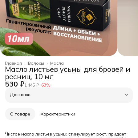
Главная
›
Волосы
›
Масла
Масло листьев усьмы для бровей и
ресниц, 10 мл
530 ₽
1 445 ₽
−
63
%
Доставка
О товаре
Характеристики
Чистое масло листьев усьмы: стимулирует рост, придает