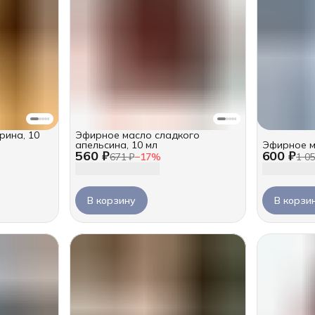
рина, 10
Эфирное масло сладкого
апельсина, 10 мл
Эфирное м
560 ₽
600 ₽
671 ₽
−
17
%
1 0
В корзину
В корзи