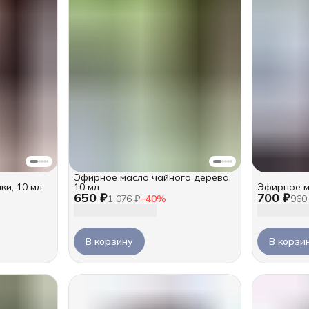
Эфирное масло чайного дерева,
ки, 10 мл
10 мл
Эфирное м
650 ₽
700 ₽
1 076 ₽
−
40
%
960
В корзину
В корзи