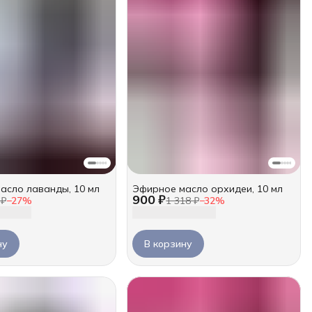
асло лаванды, 10 мл
Эфирное масло орхидеи, 10 мл
900 ₽
 ₽
−
27
%
1 318 ₽
−
32
%
ну
В корзину