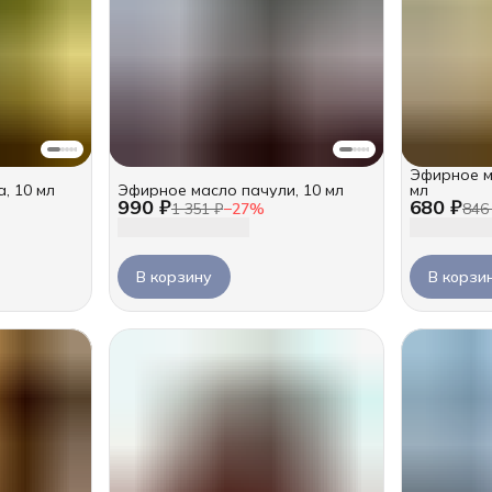
Эфирное м
, 10 мл
Эфирное масло пачули, 10 мл
мл
990 ₽
680 ₽
1 351 ₽
−
27
%
846
В корзину
В корзи