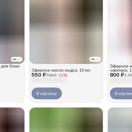
 для бани
Эфирное м
Эфирное масло кедра, 10 мл
чампака, 1
550 ₽
800 ₽
704 ₽
−
22
%
1 7
В корзину
В корзи