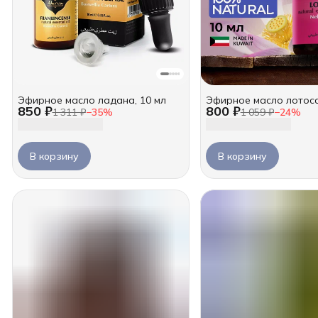
Эфирное масло ладана, 10 мл
Эфирное масло лотоса
850 ₽
800 ₽
1 311 ₽
−
35
%
1 059 ₽
−
24
%
В корзину
В корзину