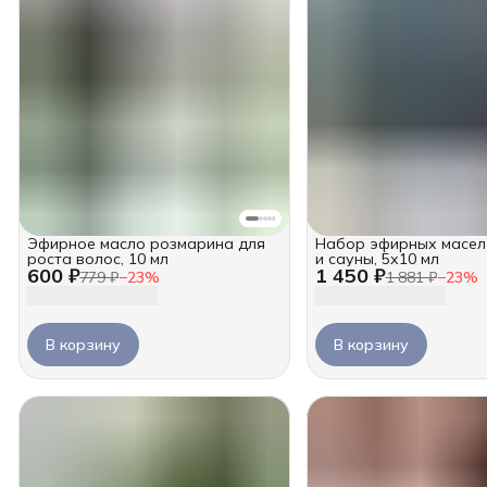
Эфирное масло розмарина для
Набор эфирных масел
роста волос, 10 мл
и сауны, 5х10 мл
600 ₽
1 450 ₽
779 ₽
−
23
%
1 881 ₽
−
23
%
В корзину
В корзину