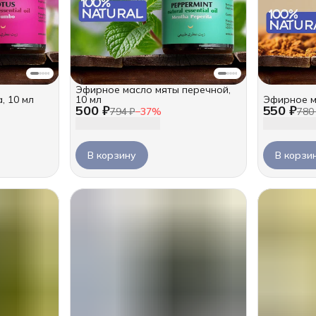
Эфирное масло мяты перечной,
, 10 мл
10 мл
Эфирное м
500 ₽
550 ₽
794 ₽
−
37
%
780
В корзину
В корзи