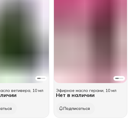
асло ветивера, 10 мл
Эфирное масло герани, 10 мл
аличии
Нет в наличии
аться
Подписаться