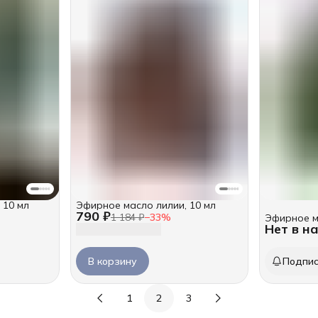
 10 мл
Эфирное масло лилии, 10 мл
790 ₽
1 184 ₽
−
33
%
Эфирное м
Нет в н
В корзину
Подпис
1
2
3