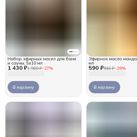
Набор эфирных масел для бани
Эфирное масло манда
и сауны, 5х10 мл
мл
1 430 ₽
590 ₽
1 960 ₽
−
27
%
816 ₽
−
28
%
В корзину
В корзину