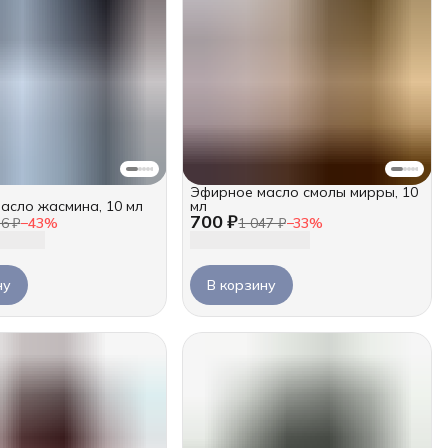
Эфирное масло смолы мирры, 10
асло жасмина, 10 мл
мл
700 ₽
56 ₽
−
43
%
1 047 ₽
−
33
%
ну
В корзину