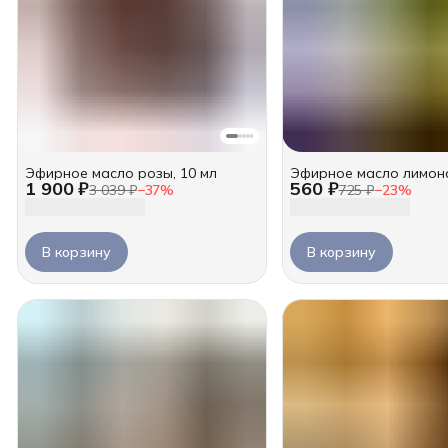
Эфирное масло розы, 10 мл
Эфирное масло лимона
1 900 ₽
560 ₽
3 039 ₽
−
37
%
725 ₽
−
23
%
В корзину
В корзину