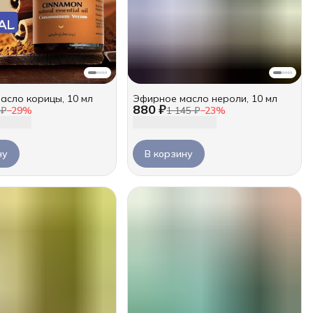
асло корицы, 10 мл
Эфирное масло нероли, 10 мл
880 ₽
 ₽
−
29
%
1 145 ₽
−
23
%
ну
В корзину