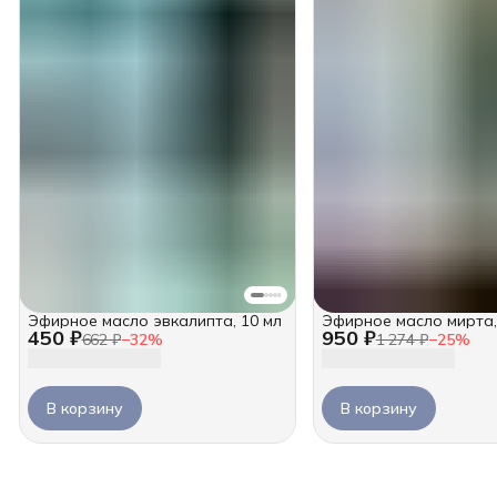
Эфирное масло эвкалипта, 10 мл
Эфирное масло мирта,
450 ₽
950 ₽
662 ₽
−
32
%
1 274 ₽
−
25
%
В корзину
В корзину