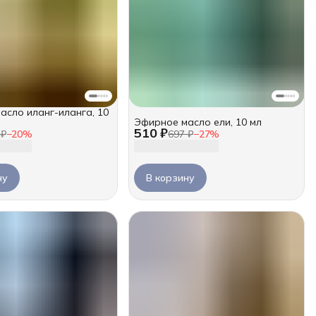
асло иланг-иланга, 10
Эфирное масло ели, 10 мл
510 ₽
 ₽
−
20
%
697 ₽
−
27
%
ну
В корзину