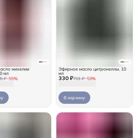
асло михелии
Эфирное масло цитронеллы, 10
0 мл
мл
330 ₽
85 ₽
−
55
%
701 ₽
−
53
%
ну
В корзину